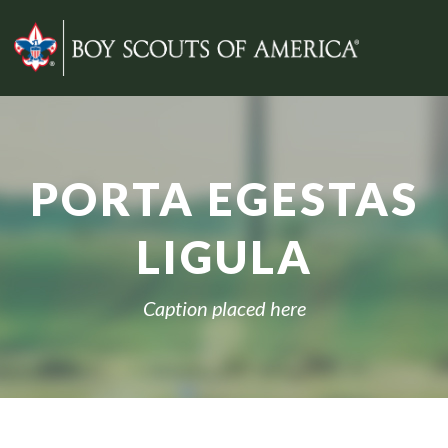
PORTA EGESTAS
LIGULA
Caption placed here