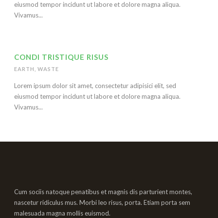
eiusmod tempor incidunt ut labore et dolore magna aliqua.
Vivamus...
CONDI TRISTIQUE RISUS
EARTH
,
WASTE
Lorem ipsum dolor sit amet, consectetur adipisici elit, sed
eiusmod tempor incidunt ut labore et dolore magna aliqua.
Vivamus...
Cum sociis natoque penatibus et magnis dis parturient montes,
nascetur ridiculus mus. Morbi leo risus, porta. Etiam porta sem
malesuada magna mollis euismod.