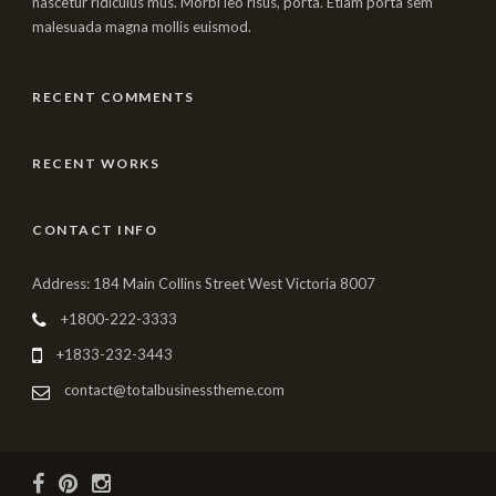
nascetur ridiculus mus. Morbi leo risus, porta. Etiam porta sem
malesuada magna mollis euismod.
RECENT COMMENTS
RECENT WORKS
CONTACT INFO
Address: 184 Main Collins Street West Victoria 8007
+1800-222-3333
+1833-232-3443
contact@totalbusinesstheme.com