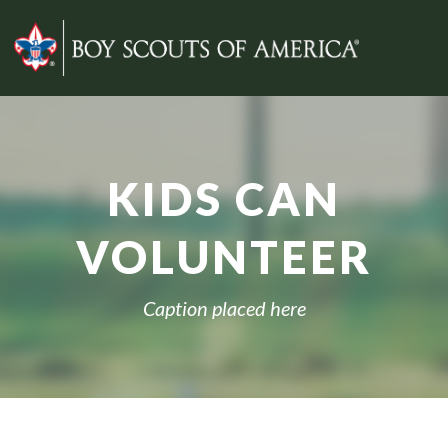
KIDS CAN
VOLUNTEER
Caption placed here