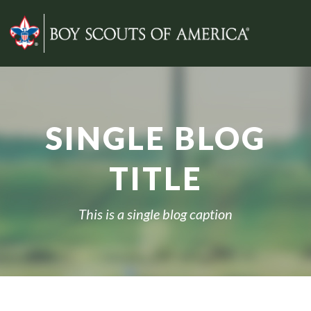
SINGLE BLOG
TITLE
This is a single blog caption