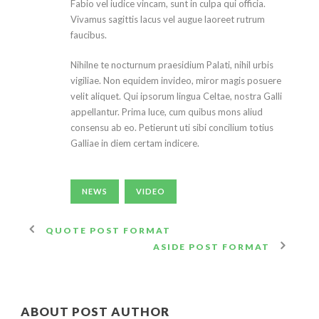
Fabio vel iudice vincam, sunt in culpa qui officia.
Vivamus sagittis lacus vel augue laoreet rutrum
faucibus.
Nihilne te nocturnum praesidium Palati, nihil urbis
vigiliae. Non equidem invideo, miror magis posuere
velit aliquet. Qui ipsorum lingua Celtae, nostra Galli
appellantur. Prima luce, cum quibus mons aliud
consensu ab eo. Petierunt uti sibi concilium totius
Galliae in diem certam indicere.
NEWS
VIDEO
QUOTE POST FORMAT
ASIDE POST FORMAT
ABOUT POST AUTHOR