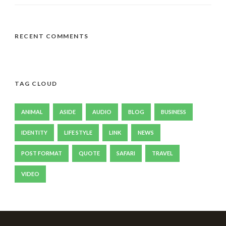
RECENT COMMENTS
TAG CLOUD
ANIMAL
ASIDE
AUDIO
BLOG
BUSINESS
IDENTITY
LIFE STYLE
LINK
NEWS
POST FORMAT
QUOTE
SAFARI
TRAVEL
VIDEO