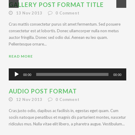
GALLERY POST FORMAT TITLE
13 Nov 2013
0
Comment
Cras mattis consectetur purus sit amet fermentum. Sed posuere
consectetur est at lobortis. Donec ullamcorper nulla non metus
auctor fringilla. Donec sed odio dui. Aenean eu leo quam.
Pellentesque ornare...
READ MORE
Audio
00:00
00:00
Player
AUDIO POST FORMAT
12 Nov 2013
0
Comment
Cras justo odio, dapibus ac facilisis in, egestas eget quam. Cum
sociis natoque penatibus et magnis dis parturient montes, nascetur
ridiculus mus. Nulla vitae elit libero, a pharetra augue. Vestibulum...