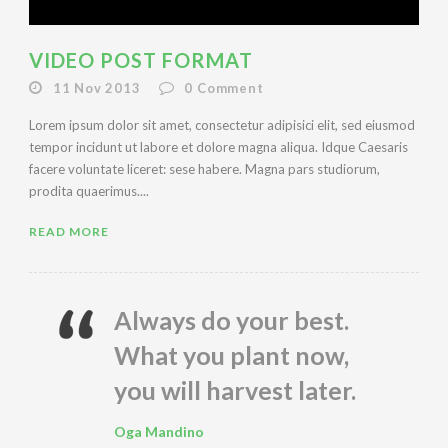
VIDEO POST FORMAT
11 Nov 2013
0
Comment
Lorem ipsum dolor sit amet, consectetur adipisici elit, sed eiusmod
tempor incidunt ut labore et dolore magna aliqua. Idque Caesaris
facere voluntate liceret: sese habere. Magna pars studiorum,
prodita quaerimus....
READ MORE
Always do your best.
What you plant now,
you will harvest later.
Oga Mandino