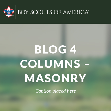
BLOG 4
COLUMNS –
MASONRY
Caption placed here